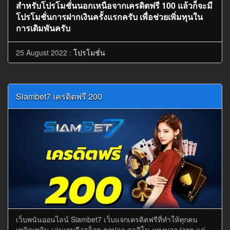
สำหรับโปรโมชั่นนอกเหนือจากเครดิตฟรี 100 แล้วก็จะมี
โปรโมชั่นการฝากเงินครั้งแรกครับ เพื่อช่วยเพิ่มทุนใน
การเดิมพันครับ
25 August 2022 :
โปรโมชั่น
Siambet7 เครดิตฟรี 200
เว็บพนันออนไลน์ Siambet7 เว็บแจกเครดิตฟรีที่ทำให้ทุกคน
เพลิดเพลิน เล่นเกมดีงสล็อต ตกปลา คาสิโน แทงบอลง่ายๆ แค่