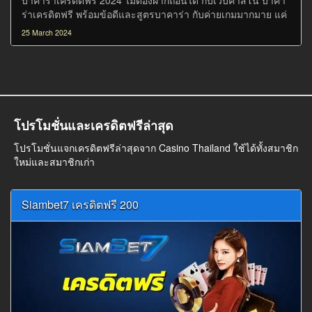
บาคาร่าเครดิตฟรี 2024 ไม่ต้องฝากถอนได้ กับเว็บคาสิโน บาคา
ร่าเครดิตฟรี พร้อมข้อดีและสูตรบาคาร่า กับค่ายเกมมากมาย แค่
สมัครสมาชิกใหม่
25 March 2024
โปรโมชั่นและเครดิตฟรีล่าสุด
โปรโมชั่นแจกเครดิตฟรีล่าสุดจาก Casino Thailand ใช้ได้ทั้งสมาชิก
ใหม่และสมาชิกเก่า
Siambet7 เครดิตฟรี 200