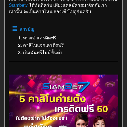
Siambet7
ได้ทันทีครับ เพียงแค่สมัครสมาชิกกับเรา
เท่านั้น จะเป็นค่ายไหน ลองเข้าไปดูกันครับ
สารบัญ
ทางเข้าเครดิตฟรี
คาสิโนแจกเครดิตฟรี
เดิมพันฟรีไม่มีขั้นต่ำ