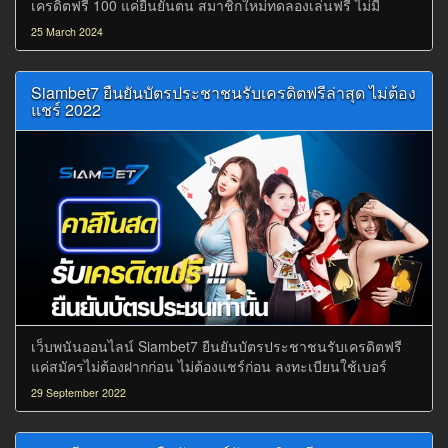
เครดิตฟรี 100 แค่ยืนยันตน สมาชิกใหม่ทดลองเล่นฟรี ไม่มี
เงื่อนไข รับโบนัสและโปรโมชั่นล่าสุด
25 March 2024
Siambet7 ยืนยันบัตรประชาชนรับเครดิตฟรีล่าสุด ไม่ต้อง
แชร์ 2022
เว็บพนันออนไลน์ Siambet7 ยืนยันบัตรประชาชนรับเครดิตฟรี
แค่สมัครไม่ต้องฝากก่อน ไม่ต้องแชร์ก่อน ลงทะเบียนใช้เบอร์
โทรศัพท์ เครดิตฟรีเล่นได้ทุกเกม อัพเดตล่าสุด 2022
29 September 2022