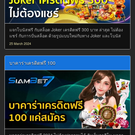
แจกโบนัสฟรี กับสล็อต Joker เครดิตฟรี 300 บาท ล่าสุด ไม่ต้อง
แชร์ กับการปั่นสล็อต ด้วยรูปแบบใหม่กับทาง Joker และโบนัส
เครดิตฟรี 100% สูงสุด 3,000 บาท
25 March 2024
บาคาร่าเครดิตฟรี 100