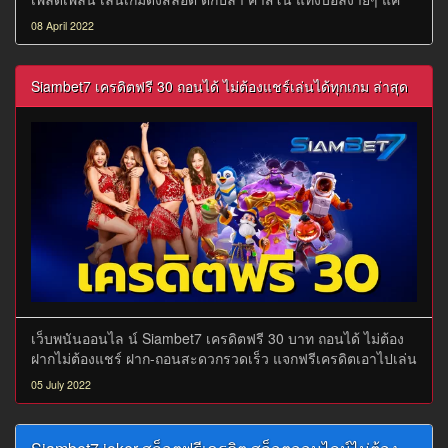
สมัครไม่ต้องฝากไม่ต้องแชร์ รับเครดิตฟรี 200 บาททันทีเมื่อ
08 April 2022
ยืนยันตน
Siambet7 เครดิตฟรี 30 ถอนได้ ไม่ต้องแชร์เล่นได้ทุกเกม ล่าสุด
เว็บพนันออนไล น์ Siambet7 เครดิตฟรี 30 บาท ถอนได้ ไม่ต้อง
ฝากไม่ต้องแชร์ ฝาก-ถอนสะดวกรวดเร็ว แจกฟรีเครดิตเอาไปเล่น
คาสิโน สล็อต กีฬา ตกปลา อัพเดตโปรโมชั่นล่าสุด 2022
05 July 2022